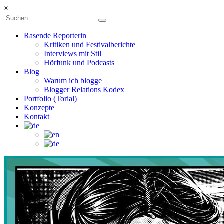
Zum
×
Inhalt
Kulturschoxx
springen
Rasende Reporterin
Let's
Kritiken und Festivalberichte
find
Interviews mit Stil
Hörfunk und Podcasts
your
Blog
story
Warum ich blogge
Blogger Relations Kodex
Portfolio (Torial)
Konzepte
Kontakt