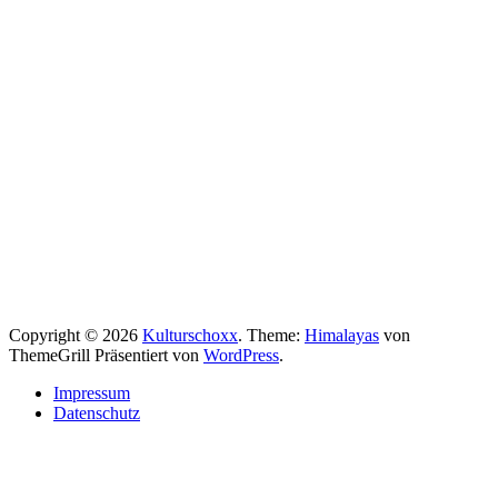
LinkedIn
Twitter
Mastodon
Bluesky
Facebook
PrintFriendly
Copyright © 2026
Kulturschoxx
. Theme:
Himalayas
von
Teilen
ThemeGrill Präsentiert von
WordPress
.
Impressum
Datenschutz