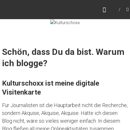
Zum
KULTURSCHOXX
Inhalt
Let's find your story
springen
Schön, dass Du da bist. Warum
ich blogge?
Kulturschoxx ist meine digitale
Visitenkarte
Für Journalisten ist die Hauptarbeit nicht die Recherche,
sondern Akquise, Akquise, Akquise. Hätte ich diesen
Blog nicht, wäre so vieles weniger einfach. In diesem
Blog fließen all meine Onlineaktivitäten zusammen,