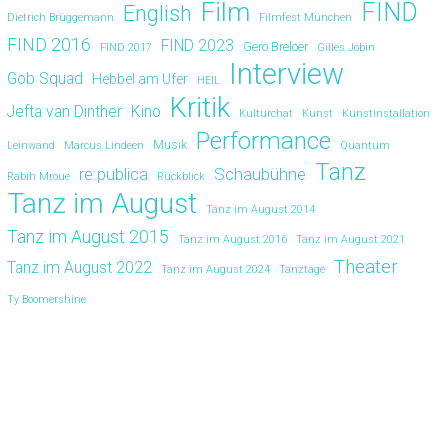
Film
FIND
English
Dietrich Brüggemann
Filmfest München
FIND 2016
FIND 2023
Gero Breloer
FIND 2017
Gilles Jobin
Interview
Gob Squad
Hebbel am Ufer
HEIL
Kritik
Jefta van Dinther
Kino
Kulturchat
Kunst
Kunstinstallation
Performance
Musik
Leinwand
Marcus Lindeen
Quantum
Tanz
re:publica
Schaubühne
Rabih Mroue
Rückblick
Tanz im August
Tanz im August 2014
Tanz im August 2015
Tanz im August 2016
Tanz im August 2021
Theater
Tanz im August 2022
Tanz im August 2024
Tanztage
Ty Boomershine