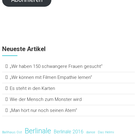
e
n
d
l
Neueste Artikel
y
„Wir haben 150 schwangere Frauen gesucht“
„Wir können mit Filmen Empathie lernen“
Es steht in den Karten
Wie der Mensch zum Monster wird
„Man hört nur noch seinen Atem“
Berlinale
Berlinale 2016
Ballhaus Ost
dance
Das Helmi