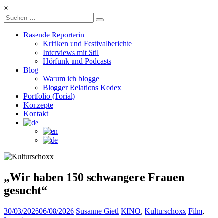
Zum
×
Inhalt
Kulturschoxx
springen
Rasende Reporterin
Let's
Kritiken und Festivalberichte
find
Interviews mit Stil
Hörfunk und Podcasts
your
Blog
story
Warum ich blogge
Blogger Relations Kodex
Portfolio (Torial)
Konzepte
Kontakt
„Wir haben 150 schwangere Frauen
gesucht“
30/03/2026
06/08/2026
Susanne Gietl
KINO
,
Kulturschoxx
Film
,