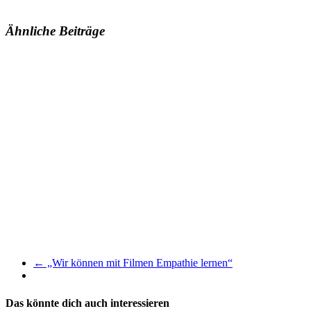
Ähnliche Beiträge
LinkedIn
Twitter
Mastodon
Bluesky
Facebook
PrintFriendly
Teilen
←
„Wir können mit Filmen Empathie lernen“
Das könnte dich auch interessieren