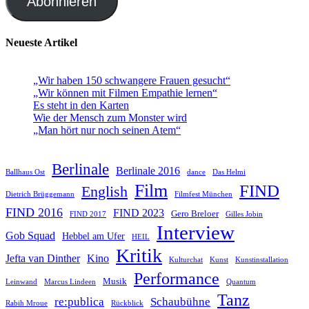
Abonnieren
Neueste Artikel
„Wir haben 150 schwangere Frauen gesucht“
„Wir können mit Filmen Empathie lernen“
Es steht in den Karten
Wie der Mensch zum Monster wird
„Man hört nur noch seinen Atem“
Berlinale
Berlinale 2016
Ballhaus Ost
dance
Das Helmi
Film
FIND
English
Dietrich Brüggemann
Filmfest München
FIND 2016
FIND 2023
Gero Breloer
FIND 2017
Gilles Jobin
Interview
Gob Squad
Hebbel am Ufer
HEIL
Kritik
Jefta van Dinther
Kino
Kulturchat
Kunst
Kunstinstallation
Performance
Musik
Leinwand
Marcus Lindeen
Quantum
Tanz
re:publica
Schaubühne
Rabih Mroue
Rückblick