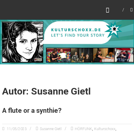
Zum
KULTURSCHOXX
Inhalt
Let's find your story
springen
Autor:
Susanne Gietl
A flute or a synthie?
,
,
11/05/2023
Susanne Gietl
HÖRFUNK
Kulturschoxx