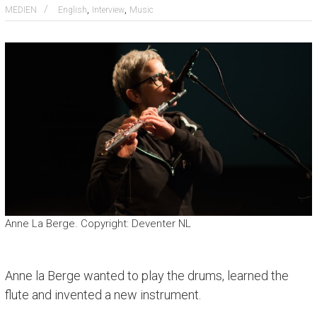
,
,
MEDIEN
English
Interview
Music
Anne La Berge. Copyright: Deventer NL
Anne la Berge wanted to play the drums, learned the
flute and invented a new instrument.