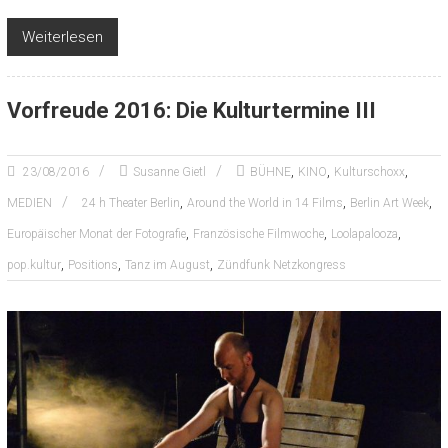
Weiterlesen
Vorfreude 2016: Die Kulturtermine III
,
,
,
23/08/2016
Susanne Gietl
BÜHNE
KINO
Kulturschoxx
,
,
,
MEDIEN
24 h Theater Berlin
Around the World in 14 Films
Berlin Art Week
,
,
,
Europäischer Monat der Fotografie
Französische Filmwoche
Loolapalooza
,
,
,
pop.kultur
Positions
Tanz im August
Zündfunk Netzkongress