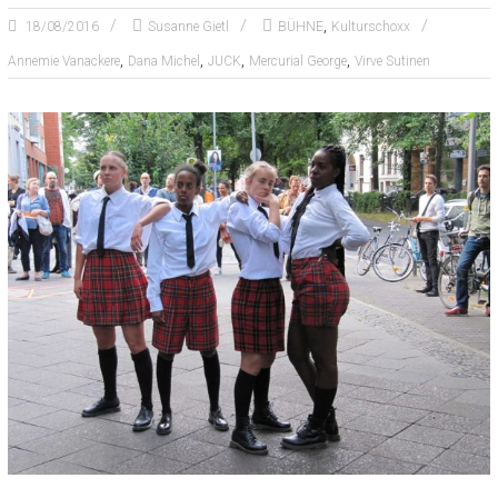
,
18/08/2016
Susanne Gietl
BÜHNE
Kulturschoxx
,
,
,
,
Annemie Vanackere
Dana Michel
JUCK
Mercurial George
Virve Sutinen