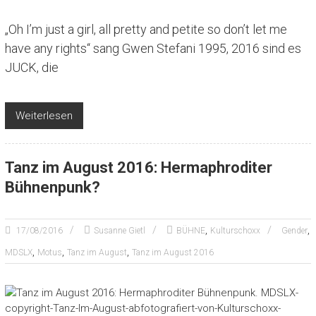
„Oh I’m just a girl, all pretty and petite so don’t let me
have any rights“ sang Gwen Stefani 1995, 2016 sind es
JUCK, die
Weiterlesen
Tanz im August 2016: Hermaphroditer
Bühnenpunk?
,
,
17/08/2016
Susanne Gietl
BÜHNE
Kulturschoxx
Gender
,
,
,
MDSLX
Motus
Tanz im August
Tanz im August 2016