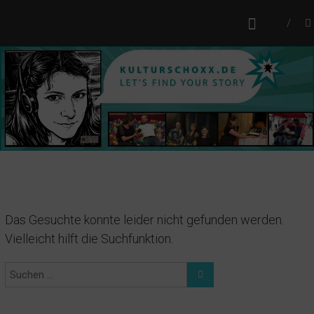
Zum
KULTURSCHOXX
Inhalt
Let's find your story
springen
Das Gesuchte konnte leider nicht gefunden werden.
Vielleicht hilft die Suchfunktion.