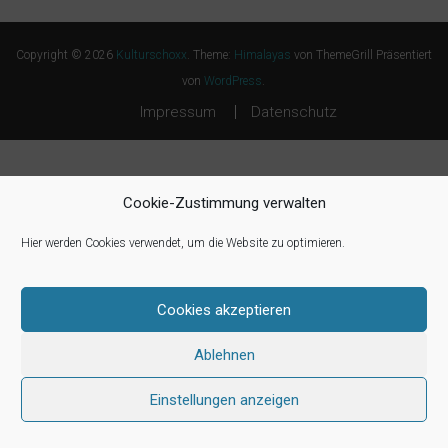
Copyright © 2026
Kulturschoxx
. Theme:
Himalayas
von ThemeGrill Präsentiert
von
WordPress
.
Impressum
Datenschutz
Cookie-Zustimmung verwalten
Hier werden Cookies verwendet, um die Website zu optimieren.
Cookies akzeptieren
Ablehnen
Einstellungen anzeigen