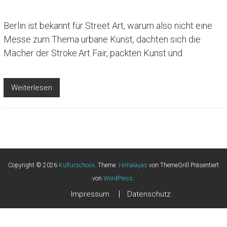
Berlin ist bekannt für Street Art, warum also nicht eine
Messe zum Thema urbane Kunst, dachten sich die
Macher der Stroke.Art Fair, packten Kunst und
Weiterlesen
Copyright © 2026
Kulturschoxx
. Theme:
Himalayas
von ThemeGrill Präsentiert
von
WordPress
.
Impressum
Datenschutz