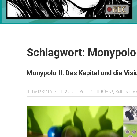
Schlagwort: Monypolo
Monypolo II: Das Kapital und die Visi
,
16/12/2016
Susanne Gietl
BÜHNE
Kulturschox