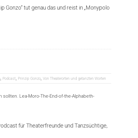
ip Gonzo“ tut genau das und reist in „Monypolo
,
,
,
o
Podcast
Prinzip Gonzo
Von Theaterorten und getanzten Worten
Podcast für Theaterfreunde und Tanzsüchtige,