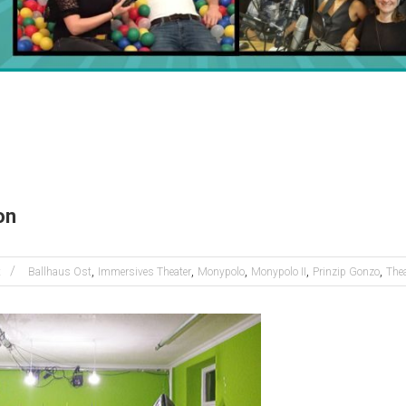
on
,
,
,
,
,
x
Ballhaus Ost
Immersives Theater
Monypolo
Monypolo II
Prinzip Gonzo
Thea