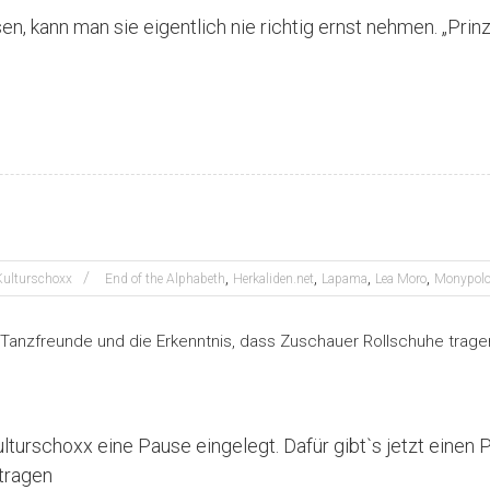
 kann man sie eigentlich nie richtig ernst nehmen. „Prinz
,
,
,
,
Kulturschoxx
End of the Alphabeth
Herkaliden.net
Lapama
Lea Moro
Monypol
urschoxx eine Pause eingelegt. Dafür gibt`s jetzt einen 
 tragen