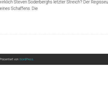
wirklich Steven Soderberghs letzter Streich? Der Regisse
seines Schaffens. Die
Präsentiert von
WordPress
.