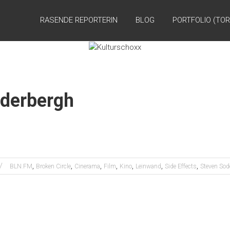
RASENDE REPORTERIN
BLOG
PORTFOLIO (TOR
oderbergh
,
,
,
,
,
,
,
BLN.FM
Broken Circle
Cinerama
Film
Kino
Leinwand
Side Effects
Steven Sod