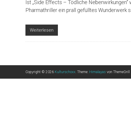
Ist „Side Effects – Tödliche Nebenwirkungen“ 
Pharmathriller ein prall gefülltes Wunderwerk 
Weiterlesen
Copyright © 2026
Kulturschoxx
. Theme:
Himalayas
von ThemeGrill 