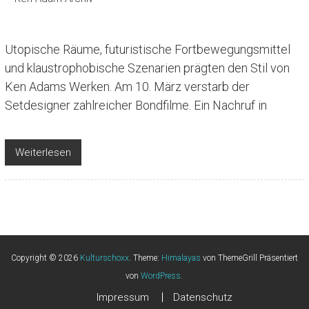
Utopische Räume, futuristische Fortbewegungsmittel
und klaustrophobische Szenarien prägten den Stil von
Ken Adams Werken. Am 10. März verstarb der
Setdesigner zahlreicher Bondfilme. Ein Nachruf in
Weiterlesen
Copyright © 2026
Kulturschoxx
. Theme:
Himalayas
von ThemeGrill Präsentiert
von
WordPress
.
Impressum
Datenschutz