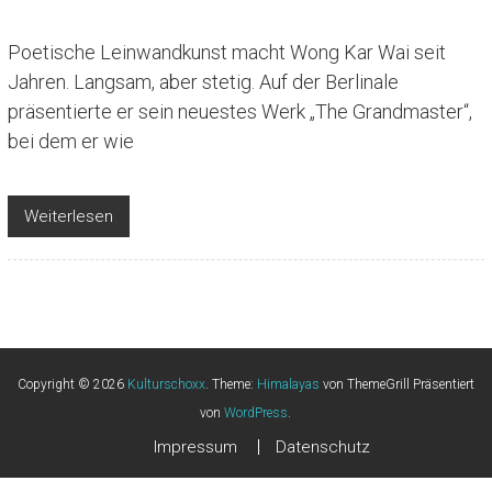
Poetische Leinwandkunst macht Wong Kar Wai seit
Jahren. Langsam, aber stetig. Auf der Berlinale
präsentierte er sein neuestes Werk „The Grandmaster“,
bei dem er wie
Weiterlesen
Copyright © 2026
Kulturschoxx
. Theme:
Himalayas
von ThemeGrill Präsentiert
von
WordPress
.
Impressum
Datenschutz