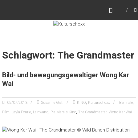
Zum
KULTURSCHOXX
Inhalt
Let's find your story
springen
Schlagwort: The Grandmaster
Bild- und bewegungsgewaltiger Wong Kar
Wai
,
,
05/07/2013
Susanne Gietl
KINO
Kulturschoxx
Berlinale
,
,
,
,
,
Film
Layla Fourie
Leinwand
Pia Marais Kino
The Grandmaster
Wong Kar Wai.