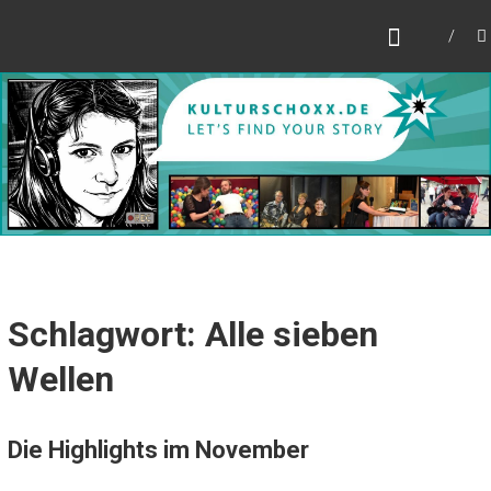
Zum
KULTURSCHOXX
Inhalt
Let's find your story
springen
Schlagwort: Alle sieben
Wellen
Die Highlights im November