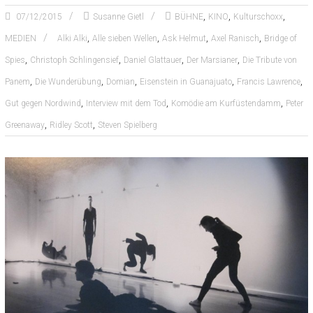
,
,
,
07/12/2015
Susanne Gietl
BÜHNE
KINO
Kulturschoxx
,
,
,
,
MEDIEN
Alki Alki
Alle sieben Wellen
Ask Helmut
Axel Ranisch
Bridge of
,
,
,
,
Spies
Christoph Schlingensief
Daniel Glattauer
Der Marsianer
Die Tribute von
,
,
,
,
,
Panem
Die Wunderübung
Domian
Eisenstein in Guanajuato
Francis Lawrence
,
,
,
Gut gegen Nordwind
Interview mit dem Tod
Komödie am Kurfüstendamm
Peter
,
,
Greenaway
Ridley Scott
Steven Spielberg