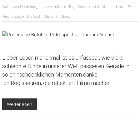
,
,
,
Gut gegen Nordwind
Interview mit dem Tod
Komödie am Kurfüstendamm
Peter
,
,
Greenaway
Ridley Scott
Steven Spielberg
Lieber Leser, manchmal ist es unfassbar, wie viele
schlechte Dinge in unserer Welt passieren. Gerade in
solch nachdenklichen Momenten danke
ich Regisseuren, die reflektiert Filme machen.
Weiterlesen