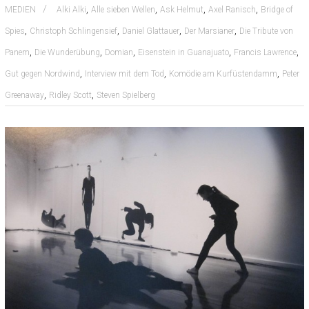
,
,
,
,
MEDIEN
Alki Alki
Alle sieben Wellen
Ask Helmut
Axel Ranisch
Bridge of
,
,
,
,
Spies
Christoph Schlingensief
Daniel Glattauer
Der Marsianer
Die Tribute von
,
,
,
,
,
Panem
Die Wunderübung
Domian
Eisenstein in Guanajuato
Francis Lawrence
,
,
,
Gut gegen Nordwind
Interview mit dem Tod
Komödie am Kurfüstendamm
Peter
,
,
Greenaway
Ridley Scott
Steven Spielberg