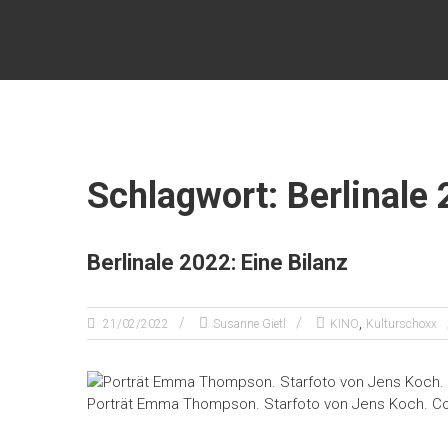
Zum
KULTURSCHOXX
Inhalt
springen
Let's
find
your
story
Schlagwort: Berlinale
Berlinale 2022: Eine Bilanz
,
21/02/2022
Susanne Gietl
KINO
Kulturschoxx
Porträt Emma Thompson. Starfoto von Jens Koch. Cop