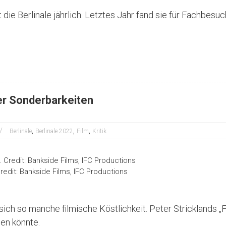
die Berlinale jährlich. Letztes Jahr fand sie für Fachbesu
der Sonderbarkeiten
,
,
,
Berlinale
Berlinale 2022
Film
Kritik
redit: Bankside Films, IFC Productions
sich so manche filmische Köstlichkeit. Peter Stricklands „
en könnte.