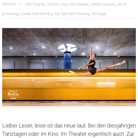
,
,
,
,
MEDIEN
Alec Empire
Cosmic Love
Gero Breloer
Isbelle Huppert
Jesse
,
,
,
Eisenberg
Louder than Bombs
My Talk with Florence
Tanztage
Lieber Leser, leise ist das neue laut. Bei den diesjährigen
Tanztagen oder im Kino. Im Theater eigentlich auch. Zur