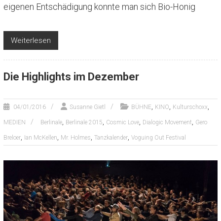
eigenen Entschädigung konnte man sich Bio-Honig
Weiterlesen
Die Highlights im Dezember
,
,
,
04/01/2016
Susanne Gietl
BÜHNE
KINO
Kulturschoxx
,
,
,
,
MEDIEN
Berlinale
Berlinale 2015
Cosmic Love
Dialogic Movement
Gero
,
,
,
,
Breloer
Ian McKellen
Mr. Holmes
Tanzkalender
Voguing Out Festival