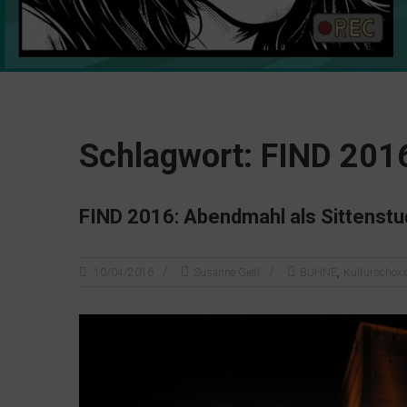
Schlagwort: FIND 201
FIND 2016: Abendmahl als Sittenstu
,
10/04/2016
Susanne Gietl
BÜHNE
Kulturschox