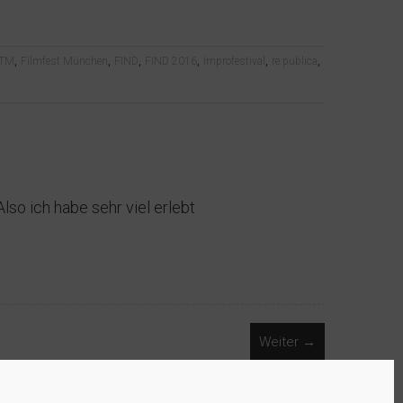
,
,
,
,
,
,
TM
Filmfest München
FIND
FIND 2016
Improfestival
re:publica
lso ich habe sehr viel erlebt
Weiter →