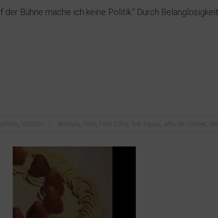
uf der Bühne mache ich keine Politik.“ Durch Belanglosigke
,
,
,
,
,
,
rschoxx
MEDIEN
Berlinale
FIND
FIND 2016
Gob Squad
Jefta van Dinther
Pen