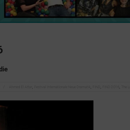
6
die
,
,
,
,
x
Ahmed El Attar
Festival Internationale Neue Dramatik
FIND
FIND 2016
The L