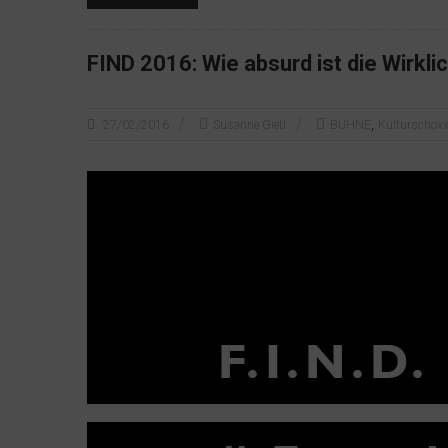
FIND 2016: Wie absurd ist die Wirkli
,
27/02/2016
Susanne Gietl
BÜHNE
Kulturschox