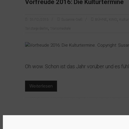
Vorfreude 2016: Die Kulturtermine
,
,
31/12/2015
Susanne Gietl
BÜHNE
KINO
Kultu
,
Tanztage Berlin
Transmediale
Oh wow. Schon ist das Jahr vorüber und es fühlt
Weiterlesen