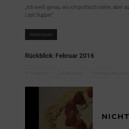
„Ich weiß genau, wo ich politisch stehe, aber a
Last Supper“
Weiterlesen
Rückblick: Februar 2016
,
,
07/03/2016
Susanne Gietl
BÜHNE
KINO
Kultu