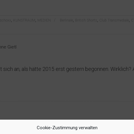
,
,
,
,
,
rschoxx
KUNSTRAUM
MEDIEN
Berlinale
British Shorts
Club Transmediale
C
 sich an, als hätte 2015 erst gestern begonnen. Wirklich? A
Cookie-Zustimmung verwalten