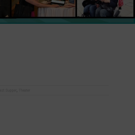
,
ast Supper
Theater