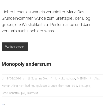
Lieber Leser, es war ein verspielter März. Das
Grundeinkommen wurde zum Brettspiel, der Blog
größer, die Wirklichkeit zur Performance und dann
verstarb auch noch der wahre
Weiterlesen
Monopoly andersrum
,
18/03/2016
Susanne Gietl
Kulturschoxx
MEDIEN
Alex
,
,
,
,
,
Komar
Alina Herr
bedingungsloses Grundeinkommen
BGE
Brettspiel
,
Gesellschafts-Spiel
Startnext