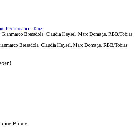
on
,
Performance
,
Tanz
, Gianmarco Bresadola, Claudia Heysel, Marc Domage, RBB/Tobias
eben!
m eine Bühne.