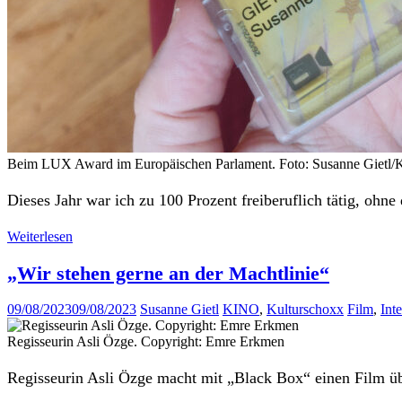
Beim LUX Award im Europäischen Parlament. Foto: Susanne Gietl/
Dieses Jahr war ich zu 100 Prozent freiberuflich tätig, ohne
Weiterlesen
„Wir stehen gerne an der Machtlinie“
09/08/2023
09/08/2023
Susanne Gietl
KINO
,
Kulturschoxx
Film
,
Int
Regisseurin Asli Özge. Copyright: Emre Erkmen
Regisseurin Asli Özge macht mit „Black Box“ einen Film übe