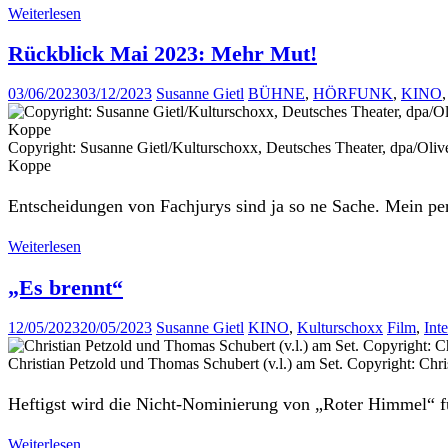
Weiterlesen
Rückblick Mai 2023: Mehr Mut!
03/06/2023
03/12/2023
Susanne Gietl
BÜHNE
,
HÖRFUNK
,
KINO
Copyright: Susanne Gietl/Kulturschoxx, Deutsches Theater, dpa/Ol
Koppe
Entscheidungen von Fachjurys sind ja so ne Sache. Mein pe
Weiterlesen
„Es brennt“
12/05/2023
20/05/2023
Susanne Gietl
KINO
,
Kulturschoxx
Film
,
Int
Christian Petzold und Thomas Schubert (v.l.) am Set. Copyright: Chr
Heftigst wird die Nicht-Nominierung von „Roter Himmel“ fü
Weiterlesen