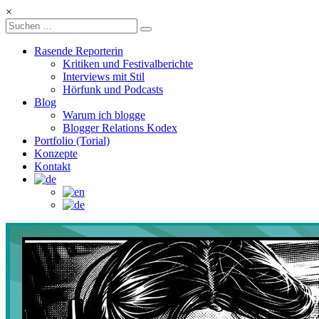
Zum
×
Inhalt
Kulturschoxx
springen
Rasende Reporterin
Let's
Kritiken und Festivalberichte
find
Interviews mit Stil
Hörfunk und Podcasts
your
Blog
story
Warum ich blogge
Blogger Relations Kodex
Portfolio (Torial)
Konzepte
Kontakt