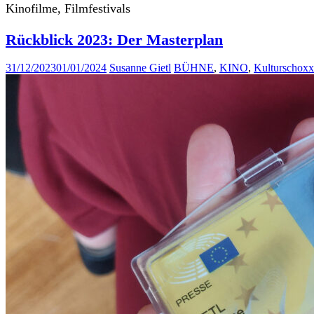
Kinofilme, Filmfestivals
Rückblick 2023: Der Masterplan
31/12/2023
01/01/2024
Susanne Gietl
BÜHNE
,
KINO
,
Kulturschoxx