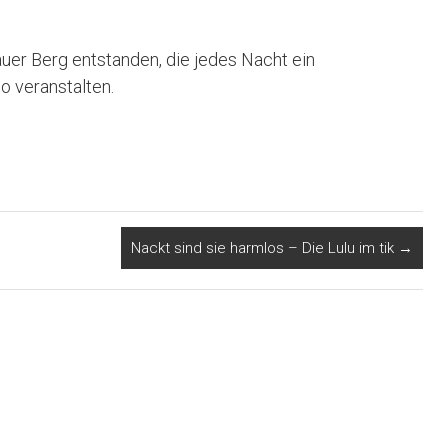
auer Berg entstanden, die jedes Nacht ein
o veranstalten.
Nackt sind sie harmlos – Die Lulu im tik
→