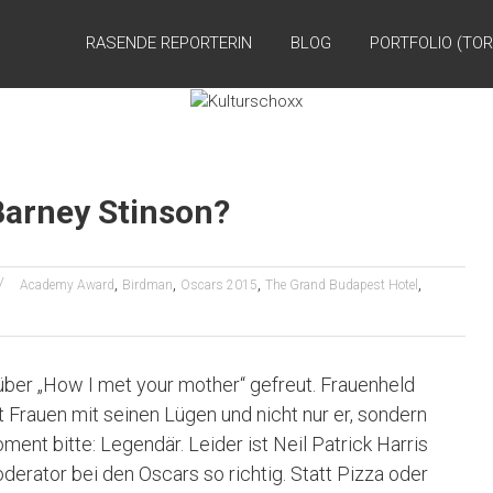
RASENDE REPORTERIN
BLOG
PORTFOLIO (TOR
Barney Stinson?
,
,
,
,
Academy Award
Birdman
Oscars 2015
The Grand Budapest Hotel
 über „How I met your mother“ gefreut. Frauenheld
rt Frauen mit seinen Lügen und nicht nur er, sondern
ment bitte: Legendär. Leider ist Neil Patrick Harris
derator bei den Oscars so richtig. Statt Pizza oder