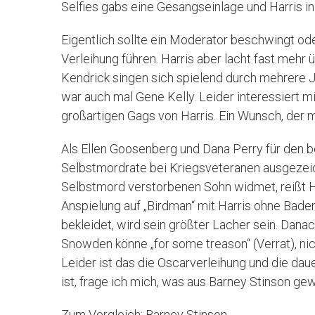
Selfies gabs eine Gesangseinlage und Harris i
Eigentlich sollte ein Moderator beschwingt od
Verleihung führen. Harris aber lacht fast mehr
Kendrick singen sich spielend durch mehrere J
war auch mal Gene Kelly. Leider interessiert m
großartigen Gags von Harris. Ein Wunsch, der mir
Als Ellen Goosenberg und Dana Perry für den 
Selbstmordrate bei Kriegsveteranen ausgezei
Selbstmord verstorbenen Sohn widmet, reißt Ha
Anspielung auf „Birdman“ mit Harris ohne Bade
bekleidet, wird sein größter Lacher sein. Dana
Snowden könne „for some treason“ (Verrat), nic
Leider ist das die Oscarverleihung und die dau
ist, frage ich mich, was aus Barney Stinson ge
Zum Vergleich: Barney Stinson