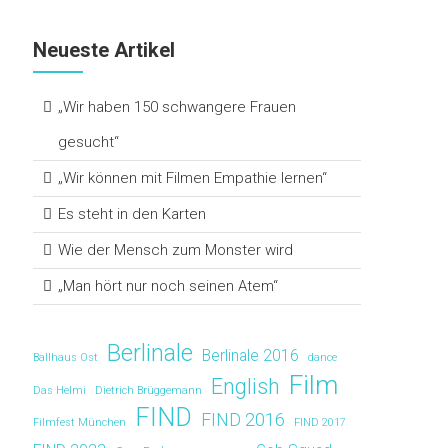
Neueste Artikel
„Wir haben 150 schwangere Frauen
gesucht“
„Wir können mit Filmen Empathie lernen“
Es steht in den Karten
Wie der Mensch zum Monster wird
„Man hört nur noch seinen Atem“
Berlinale
Berlinale 2016
Ballhaus Ost
dance
Film
English
Das Helmi
Dietrich Brüggemann
FIND
FIND 2016
Filmfest München
FIND 2017