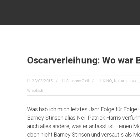
Zum
KULTURSCHOXX
Inhalt
springen
Let's
find
your
story
Oscarverleihung: Wo war 
,
23/02/2015
Susanne Gietl
KINO
Kulturschoxx
Whiplash
Was hab ich mich letztes Jahr Folge für Folge
Barney Stinson alias Neil Patrick Harris verfüh
auch alles andere, was er anfasst ist… einen Mo
eben nicht Barney Stinson und versaut`s als Mo