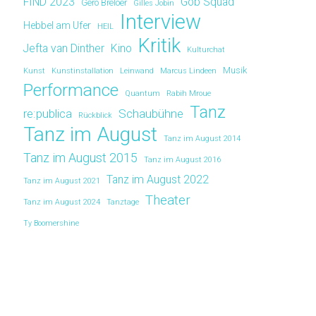
FIND 2023
Gob Squad
Gero Breloer
Gilles Jobin
Interview
Hebbel am Ufer
HEIL
Kritik
Jefta van Dinther
Kino
Kulturchat
Musik
Kunst
Kunstinstallation
Leinwand
Marcus Lindeen
Performance
Quantum
Rabih Mroue
Tanz
re:publica
Schaubühne
Rückblick
Tanz im August
Tanz im August 2014
Tanz im August 2015
Tanz im August 2016
Tanz im August 2022
Tanz im August 2021
Theater
Tanz im August 2024
Tanztage
Ty Boomershine