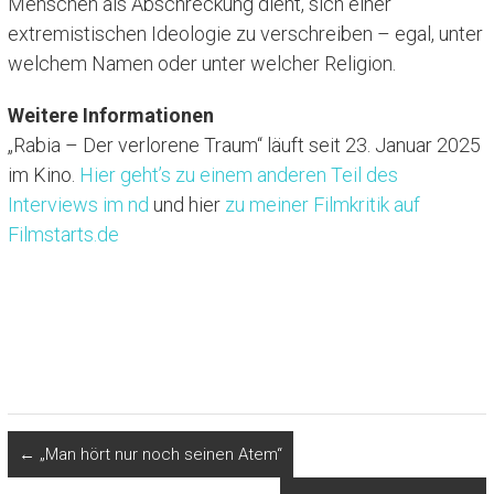
Menschen als Abschreckung dient, sich einer
extremistischen Ideologie zu verschreiben – egal, unter
welchem Namen oder unter welcher Religion.
Weitere Informationen
„Rabia – Der verlorene Traum“ läuft seit 23. Januar 2025
im Kino.
Hier geht’s zu einem anderen Teil des
Interviews im nd
und hier
zu meiner Filmkritik auf
Filmstarts.de
L
T
M
B
F
P
T
i
w
a
l
a
r
e
n
i
s
u
c
i
i
←
„Man hört nur noch seinen Atem“
k
t
t
e
e
n
l