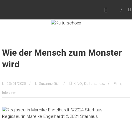
Zum
KULTURSCHOXX
Inhalt
Let's find your story
springen
Wie der Mensch zum Monster
wird
,
,
23/01/2025
Susanne Gietl
KINO
Kulturschoxx
Film
Interview
Regisseurin Mareike Engelhardt ©2024 Starhaus