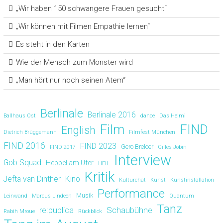
„Wir haben 150 schwangere Frauen gesucht“
„Wir können mit Filmen Empathie lernen“
Es steht in den Karten
Wie der Mensch zum Monster wird
„Man hört nur noch seinen Atem“
Berlinale
Berlinale 2016
Ballhaus Ost
dance
Das Helmi
Film
FIND
English
Dietrich Brüggemann
Filmfest München
FIND 2016
FIND 2023
Gero Breloer
FIND 2017
Gilles Jobin
Interview
Gob Squad
Hebbel am Ufer
HEIL
Kritik
Jefta van Dinther
Kino
Kulturchat
Kunst
Kunstinstallation
Performance
Musik
Leinwand
Marcus Lindeen
Quantum
Tanz
re:publica
Schaubühne
Rabih Mroue
Rückblick