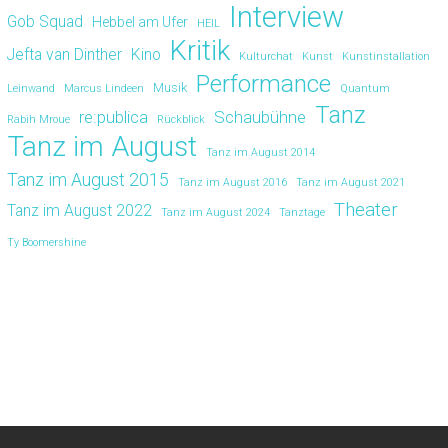
Interview
Gob Squad
Hebbel am Ufer
HEIL
Kritik
Jefta van Dinther
Kino
Kulturchat
Kunst
Kunstinstallation
Performance
Musik
Leinwand
Marcus Lindeen
Quantum
Tanz
re:publica
Schaubühne
Rabih Mroue
Rückblick
Tanz im August
Tanz im August 2014
Tanz im August 2015
Tanz im August 2016
Tanz im August 2021
Theater
Tanz im August 2022
Tanz im August 2024
Tanztage
Ty Boomershine