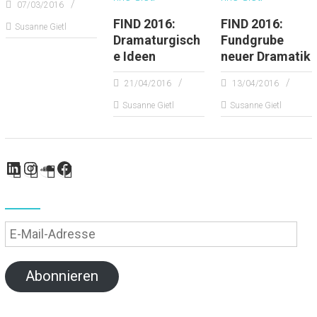
07/03/2016
l
FIND 2016:
FIND 2016:
Susanne Gietl
y
Dramaturgisch
Fundgrube
e Ideen
neuer Dramatik
21/04/2016
13/04/2016
Susanne Gietl
Susanne Gietl
LinkedIn
Instagram
SoundCloud
Facebook
E-
Mail-
Adresse
Abonnieren