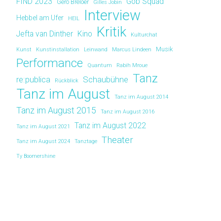
FIND 2023
Gob Squad
Gero Breloer
Gilles Jobin
Interview
Hebbel am Ufer
HEIL
Kritik
Jefta van Dinther
Kino
Kulturchat
Musik
Kunst
Kunstinstallation
Leinwand
Marcus Lindeen
Performance
Quantum
Rabih Mroue
Tanz
re:publica
Schaubühne
Rückblick
Tanz im August
Tanz im August 2014
Tanz im August 2015
Tanz im August 2016
Tanz im August 2022
Tanz im August 2021
Theater
Tanz im August 2024
Tanztage
Ty Boomershine