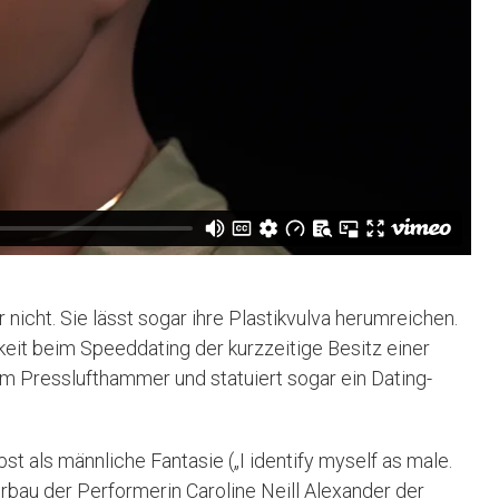
icht. Sie lässt sogar ihre Plastikvulva herumreichen.
eit beim Speeddating der kurzzeitige Besitz einer
em Presslufthammer und statuiert sogar ein Dating-
st als männliche Fantasie („I identify myself as male.
perbau der Performerin Caroline Neill Alexander der