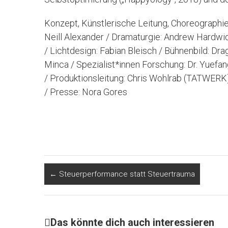
Konzept, Künstlerische Leitung, Choreographi
Neill Alexander / Dramaturgie: Andrew Hardwid
/ Lichtdesign: Fabian Bleisch / Bühnenbild: Dr
Minca / Spezialist*innen Forschung: Dr. Yuefa
/ Produktionsleitung: Chris Wohlrab (TATWERK)
/ Presse: Nora Gores
L
T
M
B
F
P
T
i
w
a
l
a
r
e
n
i
s
u
c
i
i
←
Steuerperformance statt Steuertrauma
k
t
t
e
e
n
l
e
t
o
s
b
t
e
d
e
d
k
o
F
n
Das könnte dich auch interessieren