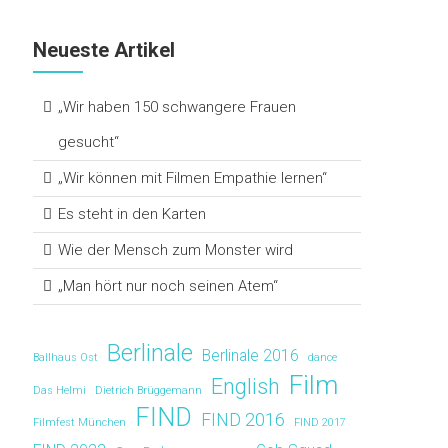
Neueste Artikel
„Wir haben 150 schwangere Frauen
gesucht“
„Wir können mit Filmen Empathie lernen“
Es steht in den Karten
Wie der Mensch zum Monster wird
„Man hört nur noch seinen Atem“
Berlinale
Berlinale 2016
Ballhaus Ost
dance
Film
English
Das Helmi
Dietrich Brüggemann
FIND
FIND 2016
Filmfest München
FIND 2017