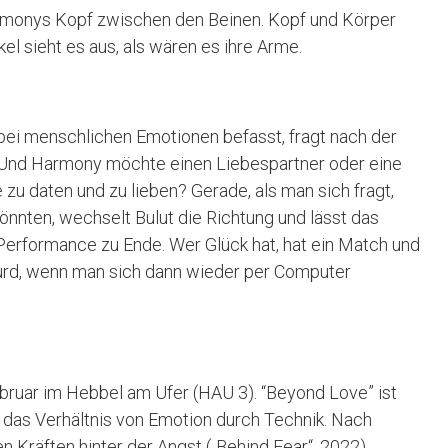
rmonys Kopf zwischen den Beinen. Kopf und Körper
el sieht es aus, als wären es ihre Arme.
k bei menschlichen Emotionen befasst, fragt nach der
 Und Harmony möchte einen Liebespartner oder eine
e zu daten und zu lieben? Gerade, als man sich fragt,
önnten, wechselt Bulut die Richtung und lässt das
Performance zu Ende. Wer Glück hat, hat ein Match und
bsurd, wenn man sich dann wieder per Computer
bruar im Hebbel am Ufer (HAU 3). “Beyond Love” ist
 das Verhältnis von Emotion durch Technik. Nach
 Kräften hinter der Angst („Behind Fear“, 2022).