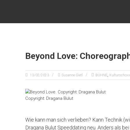
Zum
KULTURSCHOXX
Inhalt
springen
Let's
find
your
story
Beyond Love: Choreograph
,
13/02/2023
Susanne Gietl
BÜHNE
Kulturschoxx
Copyright: Dragana Bulut
Wie kann man sich verlieben? Kann Technik (wir
Dragana Bulut Speeddating neu. Anders als bei